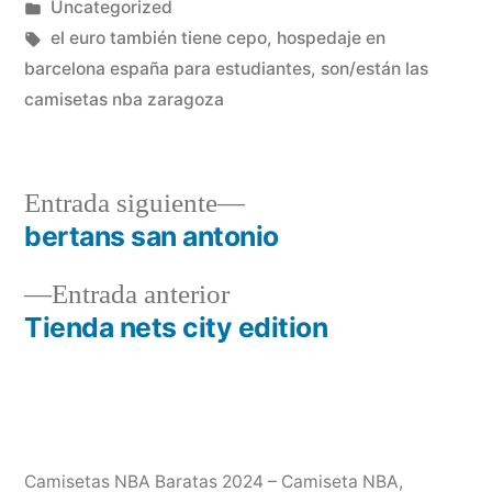
por
Publicado
Uncategorized
en
Etiquetas:
el euro también tiene cepo
,
hospedaje en
barcelona españa para estudiantes
,
son/están las
camisetas nba zaragoza
Entrada
Entrada siguiente
siguiente:
bertans san antonio
Navegación
Entrada
Entrada anterior
de
anterior:
Tienda nets city edition
entradas
Camisetas NBA Baratas 2024 – Camiseta NBA
,