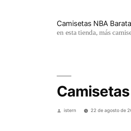
Saltar
al
Camisetas NBA Barat
contenido
en esta tienda, más camis
Camisetas
Publicado
istern
22 de agosto de 
por